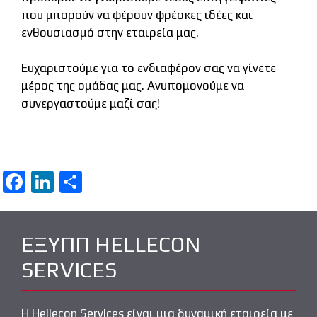
που μπορούν να φέρουν φρέσκες ιδέες και
ενθουσιασμό στην εταιρεία μας.
Ευχαριστούμε για το ενδιαφέρον σας να γίνετε
μέρος της ομάδας μας. Ανυπομονούμε να
συνεργαστούμε μαζί σας!
F
Li
Μ
a
n
οι
ce
k
ρ
ΕΞΥΠΠ HELLECON
b
e
α
SERVICES
o
dI
σ
o
n
τε
Η Hellecon Services είναι μια δυναμική εταιρεία με