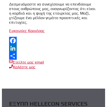
Δεσμευόμαστε να συνεχίσουμε να επενδύουμε
στους ανθρώπους μας, αναγνωρίζοντας ότι είναι
η καρδιά και η ψυχή της εταιρείας μας. Μαζί,
χτίζουμε ένα μέλλον γεμάτο προοπτικές και
επιτυχίες.
Ευκαιρίες Καριέρας
Facebook
LinkedIn
Στείλτε μας email
Μοιραστείτε
Καλέστε μας
ΕΞΥΠΠ HELLECON SERVICES