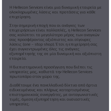
Η Hellecon Services είναι μια δυναμική εταιρεία με
ολοκληρωμένες λύσεις και προτάσεις για κάθε
επιχείρηση.
Στην σημερινή εποχή που οι ανάγκες των
επιχειρήσεων είναι πολλαπλές, η Hellecon Services
σας καλύπτει το μεγαλύτερο μέρος των αναγκών
σας προσφέροντας αξιόπιστες και σίγουρες
λύσεις (one – stop shop). Έτσι η επιχείρησή σας
έχει συγκεντρωμένες όλες τις ανάγκες
εξυπηρέτησής της σε μία δυναμική και αξιόπιστη
εταιρεία.
Η διεπιστημονική προσέγγιση που διέπει τις
υπηρεσίες μας, καθιστά την Hellecon Services
πρωτοπόρο στον χώρο της.
Διαθέτουμε ένα πανελλαδικό δίκτυο από άρτια
ειδικευμένους και πλήρως καταρτισμένους
επιστημονικούς συνεργάτες, με ανταγωνιστικές
τιμές, άμεση εξυπηρέτηση και ουσιαστικές
υπηρεσίες.