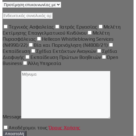
Τεχνικός Ασφαλείας
Ιατρός Εργασίας
Μελέτη
Εκτίμησης Επαγγελματικού Κινδύνου
Μελέτη
Πυρασφάλειας
Hellecon Whistleblowing Services
(N4990/22)
Βία και Παρενόχληση (Ν4808/21)
Εκπαίδευση
Σχέδια Εκτάκτων Αναγκών
Σχέδια
Διαφυγής
Εκπαίδευση Πρώτων Βοηθειών
Open
Business
Άλλη Υπηρεσία
Message
Αποδέχομαι τους
Όρους Χρήσης