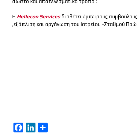
σωστό και αποτελεσματικό τρόπο :
Η
Hellecon Services
διαθέτει έμπειρους συμβούλου
,εξόπλιση και οργάνωση του Ιατρείου -Σταθμού Πρ
F
Li
Μ