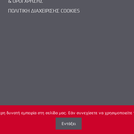
& ΟΡΟΙ ΧΡΗΣΗΣ
ΠΟΛΙΤΙΚΗ ΔΙΑΧΕΙΡΙΣΗΣ COOKIES
η δυνατή εμπειρία στη σελίδα μας. Εάν συνεχίσετε να χρησιμοποιείτε 
 © 2026 | Hellecon Services. All Rights Reserved | Web Design & Deve
Εντάξει