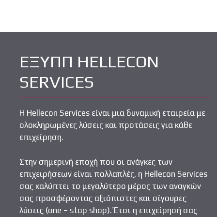
a
n
οι
ce
k
ρ
b
e
α
o
dI
σ
ΕΞΥΠΠ HELLECON
o
n
τε
k
ίτ
SERVICES
ε
Η Hellecon Services είναι μια δυναμική εταιρεία με
ολοκληρωμένες λύσεις και προτάσεις για κάθε
επιχείρηση.
Στην σημερινή εποχή που οι ανάγκες των
επιχειρήσεων είναι πολλαπλές, η Hellecon Services
σας καλύπτει το μεγαλύτερο μέρος των αναγκών
σας προσφέροντας αξιόπιστες και σίγουρες
λύσεις (one – stop shop). Έτσι η επιχείρησή σας