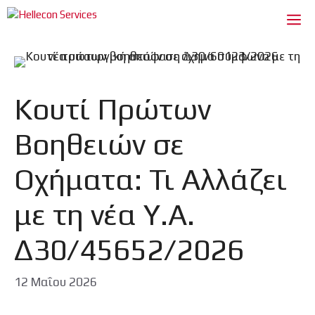
Μετάβαση
Me
σε
περιεχόμενο
Κουτί Πρώτων
Βοηθειών σε
Οχήματα: Τι Αλλάζει
με τη νέα Υ.Α.
Δ30/45652/2026
12 Μαΐου 2026